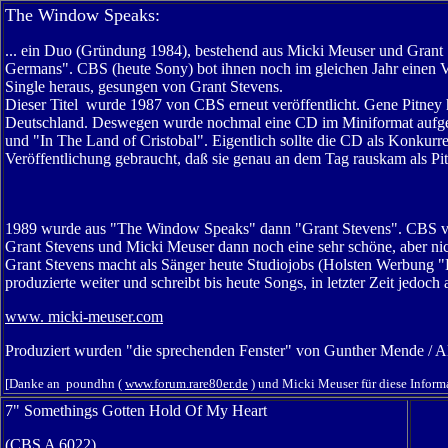
The Window Speaks:
... ein Duo (Gründung 1984), bestehend aus Micki Meuser und Grant
Germans". CBS (heute Sony) bot ihnen noch im gleichen Jahr einen V
Single heraus, gesungen von Grant Stevens.
Dieser Titel wurde 1987 von CBS erneut veröffentlicht. Gene Pitney 
Deutschland. Deswegen wurde nochmal eine CD im Miniformat aufgel
und "In The Land of Cristobal". Eigentlich sollte die CD als Konkurr
Veröffentlichung gebraucht, daß sie genau an dem Tag rauskam als Pi
1989 wurde aus "The Window Speaks" dann "Grant Stevens". CBS v
Grant Stevens und Micki Meuser dann noch eine sehr schöne, aber ni
Grant Stevens macht als Sänger heute Studiojobs (Holsten Werbung "E
produzierte weiter und schreibt bis heute Songs, in letzter Zeit jedo
www. micki-meuser.com
Produziert wurden "die sprechenden Fenster" von Gunther Mende / Ale
[Danke an poundhn (
www.forum.rare80er.de
) und Micki Meuser für diese Inform
7" Somethings Gotten Hold Of My Heart
(CBS A 6022)