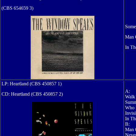
(CBS 654659 3)
Somet
Man 
In Th
LP: Heartland
(CBS 450857 1)
A:
CD: Heartland
(CBS 450857 2)
Walk
Summ
Who 
Invis
In Th
B:
Man 
Never