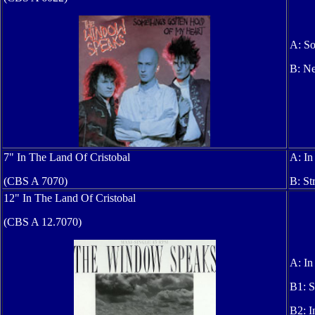
A: So
B:
Ne
7" In The Land Of Cristobal
A: In
(CBS A 7070)
B: St
12" In The Land Of Cristobal
(CBS A 12.7070)
A: In
B1: S
B2: I