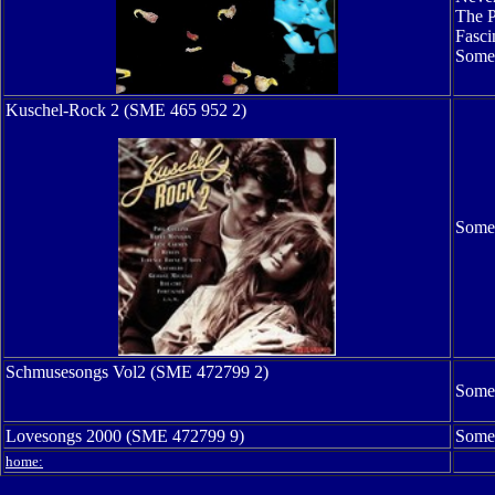
The P
Fasci
Somet
Kuschel-Rock 2 (SME 465 952 2)
Somet
Schmusesongs
Vol2
(SME 472799 2)
Somet
Lovesongs 2000 (SME 472799 9)
Somet
home: