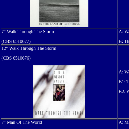
7" Walk Through The Storm
A: Wa
(CBS 6510677)
B: Th
12" Walk Through The Storm
(CBS 6510676)
A: Wa
B1: T
B2: W
7" Man Of The World
A: M