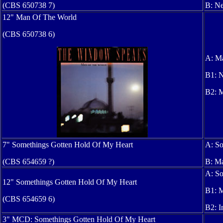
(CBS 650738 7)
B: Ne
12" Man Of The World
(CBS 650738 6)
A: Ma
B1: N
B2: M
7" Somethings Gotten Hold Of My Heart
A: So
(CBS 654659 ?)
B: M
A: So
12" Somethings Gotten Hold Of My Heart
B1:
M
(CBS 654659 6)
B2:
I
3" MCD: Somethings Gotten Hold Of My Heart